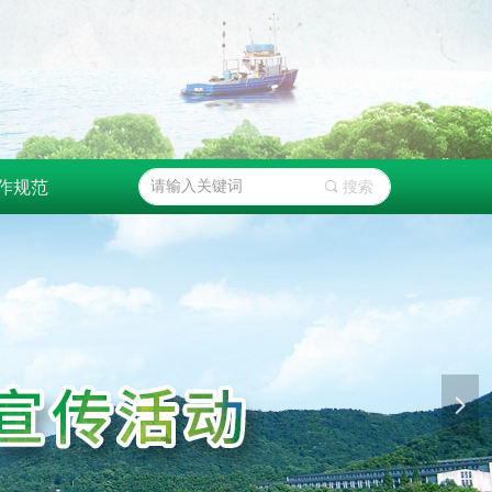
作规范
끠
搜索
넲