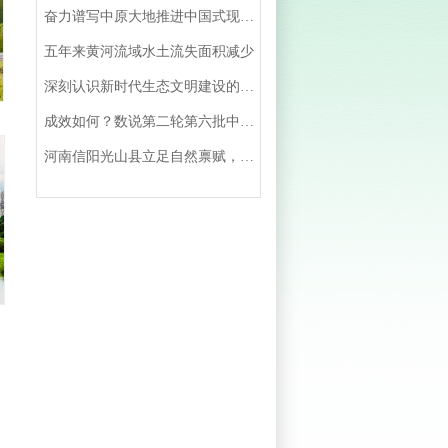
奋力谱写中原大地推进中国式现代化新篇章
五年来黄河流域水土流失面积减少
深刻认识新时代生态文明建设的‘’四个重大转变‘’
成效如何？数说第二轮第六批中央督察整改情况│图客
河南信阳光山县立足自然禀赋，延伸产业链条，发展生态旅游——油茶飘香 硕果满园（美丽中国）