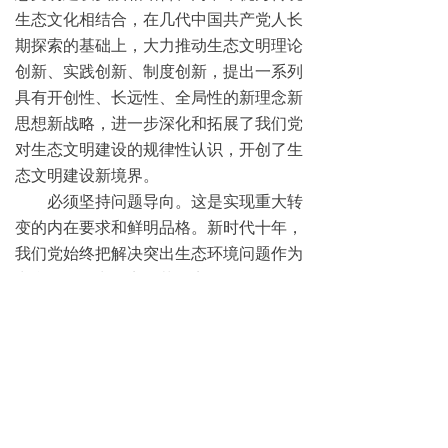
生态文化相结合，在几代中国共产党人长
期探索的基础上，大力推动生态文明理论
创新、实践创新、制度创新，提出一系列
具有开创性、长远性、全局性的新理念新
思想新战略，进一步深化和拓展了我们党
对生态文明建设的规律性认识，开创了生
态文明建设新境界。
必须坚持问题导向。这是实现重大转
变的内在要求和鲜明品格。新时代十年，
我们党始终把解决突出生态环境问题作为
出台政策的出发点、落脚点，把化解矛
盾、破解难题作为打开新时代生态文明建
设局面的突破口，决心之大、力度之大、
成效之大前所未有。实践已经并将不断证
明，只有不断增强问题意识，聚焦生态文
明建设面临的新形势新任务新要求，才能
推动新时代生态文明建设不断取得新成