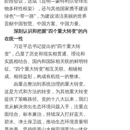
阶段会议，达成《昆明—蒙特利尔全球生
物多样性框架》，还与其他国家携手建设
绿色“一带一路”，为建设清洁美丽的世界
贡献中国智慧、中国方案、中国力量。
深刻认识和把握“四个重大转变”的内
在统一性
习近平总书记提出的“四个重大转
变”，凸显了历史和现实相贯通、理论和
实践相结合、国内和国际相关联的鲜明特
征。“四个重大转变”相互关联、相辅相
成、相得益彰，构成有机统一的整体。
由重点整治到系统治理的重大转变。
这是方式和方法的转变，为其他重大转变
提供了策略路径。党的十八大以来，我们
党从解决突出生态环境问题入手，注重点
面结合、标本兼治，持续深入打好蓝天、
碧水、净土保卫战，推动生态环境质量明
显改善。坚持统筹山水林田湖草沙一体化