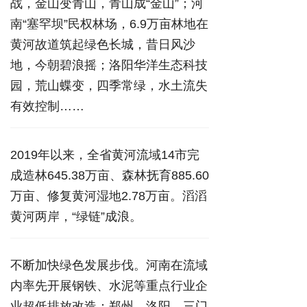
战，金山变青山，青山成“金山”；河
南“塞罕坝”民权林场，6.9万亩林地在
黄河故道筑起绿色长城，昔日风沙
地，今朝碧浪摇；洛阳华洋生态科技
园，荒山蝶变，四季常绿，水土流失
有效控制……
2019年以来，全省黄河流域14市完
成造林645.38万亩、森林抚育885.60
万亩、修复黄河湿地2.78万亩。滔滔
黄河两岸，“绿链”成浪。
不断加快绿色发展步伐。河南在流域
内率先开展钢铁、水泥等重点行业企
业超低排放改造；郑州、洛阳、三门