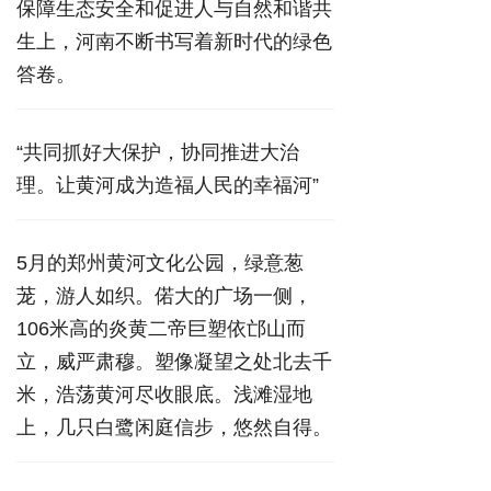
保障生态安全和促进人与自然和谐共
生上，河南不断书写着新时代的绿色
答卷。
“共同抓好大保护，协同推进大治
理。让黄河成为造福人民的幸福河”
5月的郑州黄河文化公园，绿意葱
茏，游人如织。偌大的广场一侧，
106米高的炎黄二帝巨塑依邙山而
立，威严肃穆。塑像凝望之处北去千
米，浩荡黄河尽收眼底。浅滩湿地
上，几只白鹭闲庭信步，悠然自得。