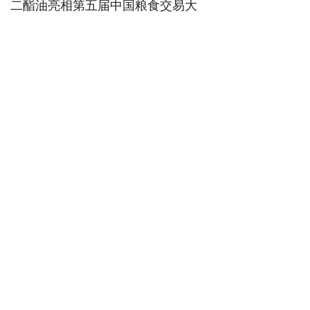
二酯油亮相第五届中国粮食交易大
会；2024年，全县油茶挂果面积
18.7万亩；2025年，全县油茶综合
产值预计达10亿元。
从荒山到青山，从青山到金山。人不
负青山，青山定不负人。实践证明，
贯彻新发展理念，走生态优先、绿色
发展的道路，绿水青山就是金山银
山。
不断在实践中探索，从探索中实践。
沿着总书记指引的道路，河南已建成
国家级“绿水青山就是金山银山”实践