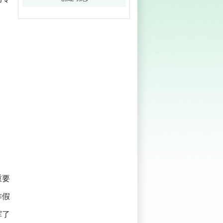
重要
作假
挥了