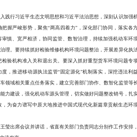
践行习近平生态文明思想和习近平法治思想，深刻认识加强
确把握严峻形势，聚焦“两高四着力”，深化部门协同，落实各
容审慎、宽严相济，协同监管、数智治理，持续加强机动车环
能治理。要持续抓好检验维修机构环境问题整治，开展差异化执
把检验机构准入关和退出关。要深入抓好重型货车环境问题专
力度，推进移动源执法监管“固定源化”机制落实，深挖违法利
动车领域相关重点任务落实，建立完善部门协作、数智化监管等
法能力建设，强化机动车源头管理，切实做好问题整改销号，扎
效，为奋力谱写中原大地推进中国式现代化新篇章贡献生态环
莹出席会议并讲话，省直有关部门负责同志分别作工作安排