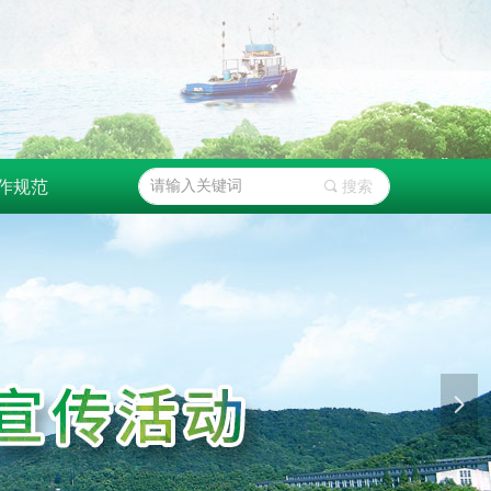
作规范
끠
搜索
넲