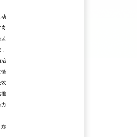
机动
方责
境监
法，
项治
益链
长效
实推
境力
，郑