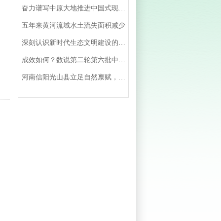
奋力谱写中原大地推进中国式现代化新篇章
五年来黄河流域水土流失面积减少
深刻认识新时代生态文明建设的‘’四个重大转变‘’
成效如何？数说第二轮第六批中央督察整改情况│图客
河南信阳光山县立足自然禀赋，延伸产业链条，发展生态旅游——油茶飘香 硕果满园（美丽中国）