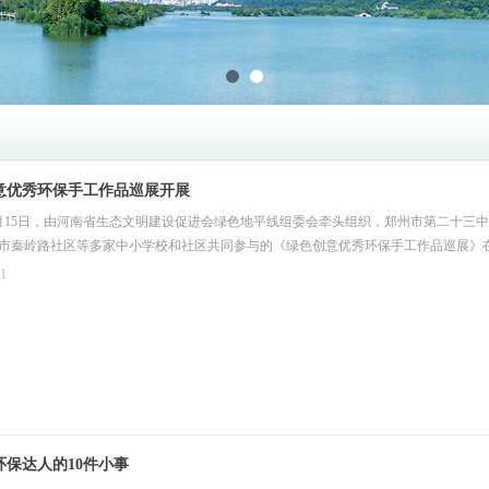
意优秀环保手工作品巡展开展
年6月15日，由河南省生态文明建设促进会绿色地平线组委会牵头组织，郑州市第二十三中
市秦岭路社区等多家中小学校和社区共同参与的《绿色创意优秀环保手工作品巡展》
工教室正式开展。
21
环保达人的10件小事