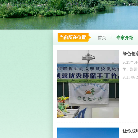
首页
ꁕ
专家介绍
绿色创
2021
学、郑州
十三中手
2021-06-
让你成