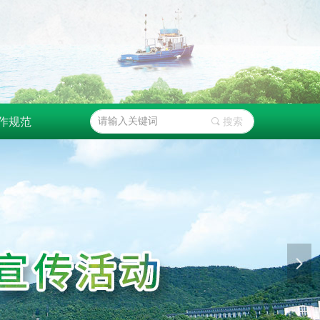
作规范
끠
搜索
넲